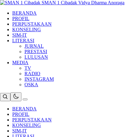
Skip
SMAN 1 Cibadak
Vidya Dharma Anoraga
to
BERANDA
content
PROFIL
PERPUSTAKAAN
KONSELING
SIM-IT
LITERASI
JURNAL
PRESTASI
LULUSAN
MEDIA
TV
RADIO
INSTAGRAM
OSKA
BERANDA
PROFIL
PERPUSTAKAAN
KONSELING
SIM-IT
LITERASI