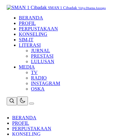
Skip
to
SMAN 1 Cibadak
Vidya Dharma Anoraga
content
BERANDA
PROFIL
PERPUSTAKAAN
KONSELING
SIM-IT
LITERASI
JURNAL
PRESTASI
LULUSAN
MEDIA
TV
RADIO
INSTAGRAM
OSKA
BERANDA
PROFIL
PERPUSTAKAAN
KONSELING