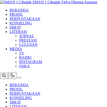
Skip
SMAN 1 Cibadak
Vidya Dharma Anoraga
to
BERANDA
content
PROFIL
PERPUSTAKAAN
KONSELING
SIM-IT
LITERASI
JURNAL
PRESTASI
LULUSAN
MEDIA
TV
RADIO
INSTAGRAM
OSKA
BERANDA
PROFIL
PERPUSTAKAAN
KONSELING
SIM-IT
LITERASI