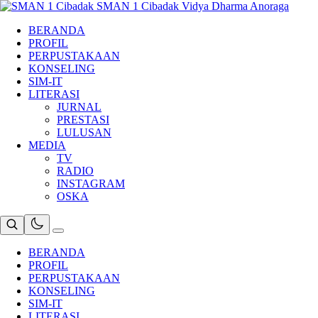
Skip
SMAN 1 Cibadak
Vidya Dharma Anoraga
to
BERANDA
content
PROFIL
PERPUSTAKAAN
KONSELING
SIM-IT
LITERASI
JURNAL
PRESTASI
LULUSAN
MEDIA
TV
RADIO
INSTAGRAM
OSKA
BERANDA
PROFIL
PERPUSTAKAAN
KONSELING
SIM-IT
LITERASI