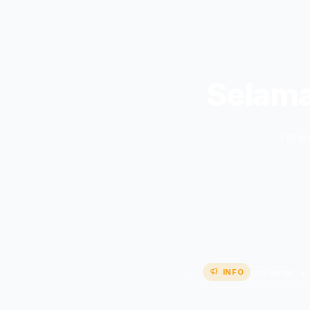
Selama
Terwu
ekolah Perkuat Karakter GTK dan Paparkan Program Kerja •
INFO