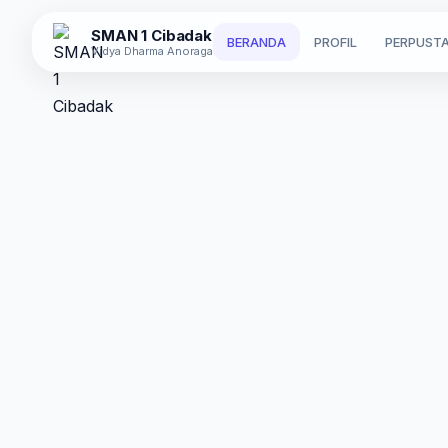
Skip
SMAN 1 Cibadak
to
BERANDA
PROFIL
PERPUST
Vidya Dharma Anoraga
content