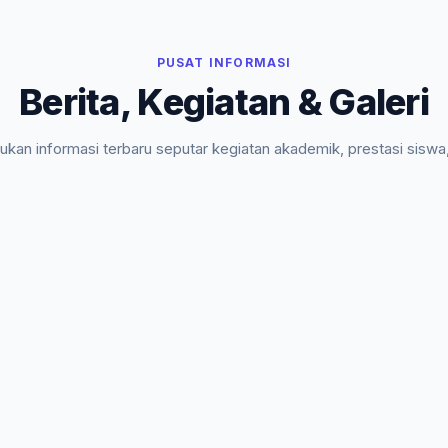
PUSAT INFORMASI
Berita, Kegiatan & Galeri
kan informasi terbaru seputar kegiatan akademik, prestasi siswa
kehidupan sekolah.
rkuat Karakter GTK dan Paparkan Program Ker
 seluruh guru dan tenaga kependidikan pada Jumat, 09 Januari 2026.…
M
KEGIATAN SEKOLAH