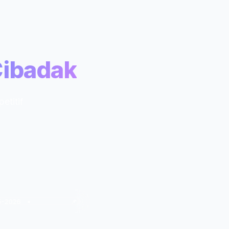
Cibadak
etitif
 •
📌 In House Training : Pendidikan Karakter Pancawaluya