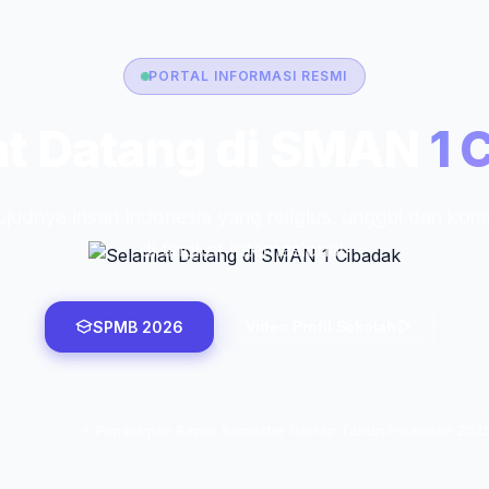
PORTAL INFORMASI RESMI
t Datang di SMAN
1 
judnya insan Indonesia yang religius, unggul dan komp
di tingkat Internasional.
SPMB 2026
Video Profil Sekolah
📌 Pembagian Rapor Semester Genap Tahun Pelajaran 2025-2026