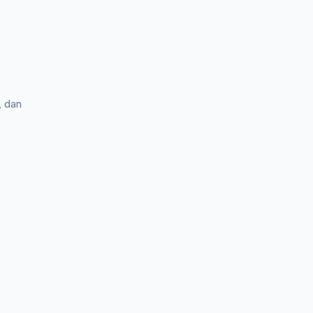
, dan
ja
KEGIATAN SEKOLAH