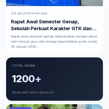
9 Jan 2026
•
4 min read
Rapat Awal Semester Genap,
Sekolah Perkuat Karakter GTK dan
Paparkan Program Kerja
Rapat awal semester genap dilaksanakan dengan diikuti
oleh seluruh guru dan tenaga kependidikan pada Jumat,
09 Januari 2026.…
TOTAL SISWA
1200+
Siswa aktif tahun ajaran ini