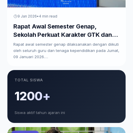
9 Jan 2026
•
4 min read
Rapat Awal Semester Genap,
Sekolah Perkuat Karakter GTK dan
Paparkan Program Kerja
Rapat awal semester genap dilaksanakan dengan diikuti
oleh seluruh guru dan tenaga kependidikan pada Jumat,
09 Januari 2026.…
TOTAL SISWA
1200+
Siswa aktif tahun ajaran ini