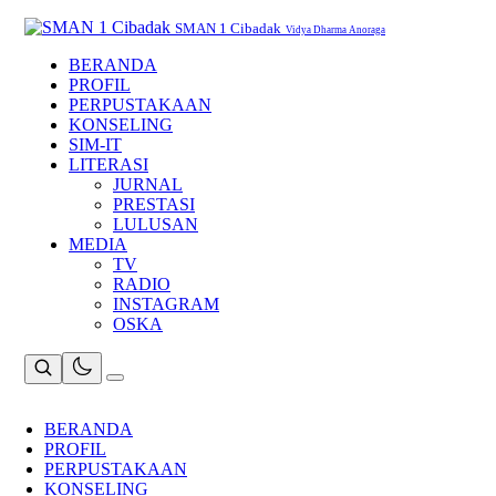
Skip
to
SMAN 1 Cibadak
Vidya Dharma Anoraga
content
BERANDA
PROFIL
PERPUSTAKAAN
KONSELING
SIM-IT
LITERASI
JURNAL
PRESTASI
LULUSAN
MEDIA
TV
RADIO
INSTAGRAM
OSKA
BERANDA
PROFIL
PERPUSTAKAAN
KONSELING