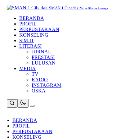
Skip
to
SMAN 1 Cibadak
Vidya Dharma Anoraga
content
BERANDA
PROFIL
PERPUSTAKAAN
KONSELING
SIM-IT
LITERASI
JURNAL
PRESTASI
LULUSAN
MEDIA
TV
RADIO
INSTAGRAM
OSKA
BERANDA
PROFIL
PERPUSTAKAAN
KONSELING