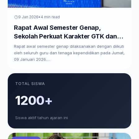
9 Jan 2026
•
4 min read
Rapat Awal Semester Genap,
Sekolah Perkuat Karakter GTK dan
Paparkan Program Kerja
Rapat awal semester genap dilaksanakan dengan diikuti
oleh seluruh guru dan tenaga kependidikan pada Jumat,
09 Januari 2026.…
TOTAL SISWA
1200+
Siswa aktif tahun ajaran ini