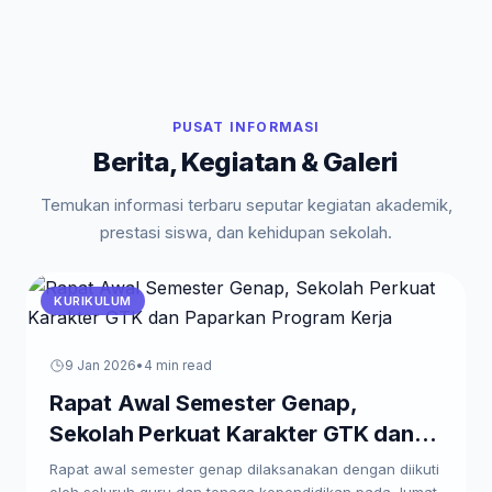
PUSAT INFORMASI
Berita, Kegiatan & Galeri
Temukan informasi terbaru seputar kegiatan akademik,
prestasi siswa, dan kehidupan sekolah.
KURIKULUM
9 Jan 2026
•
4 min read
Rapat Awal Semester Genap,
Sekolah Perkuat Karakter GTK dan
Paparkan Program Kerja
Rapat awal semester genap dilaksanakan dengan diikuti
oleh seluruh guru dan tenaga kependidikan pada Jumat,