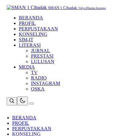
Skip
to
SMAN 1 Cibadak
Vidya Dharma Anoraga
content
BERANDA
PROFIL
PERPUSTAKAAN
KONSELING
SIM-IT
LITERASI
JURNAL
PRESTASI
LULUSAN
MEDIA
TV
RADIO
INSTAGRAM
OSKA
BERANDA
PROFIL
PERPUSTAKAAN
KONSELING