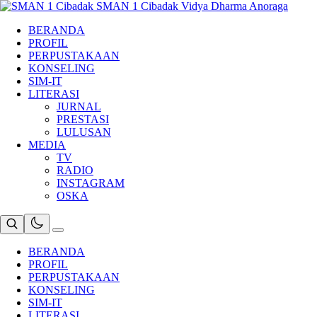
Skip
SMAN 1 Cibadak
Vidya Dharma Anoraga
to
BERANDA
content
PROFIL
PERPUSTAKAAN
KONSELING
SIM-IT
LITERASI
JURNAL
PRESTASI
LULUSAN
MEDIA
TV
RADIO
INSTAGRAM
OSKA
BERANDA
PROFIL
PERPUSTAKAAN
KONSELING
SIM-IT
LITERASI