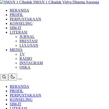
Skip
SMAN 1 Cibadak
Vidya Dharma Anoraga
to
BERANDA
content
PROFIL
PERPUSTAKAAN
KONSELING
SIM-IT
LITERASI
JURNAL
PRESTASI
LULUSAN
MEDIA
TV
RADIO
INSTAGRAM
OSKA
BERANDA
PROFIL
PERPUSTAKAAN
KONSELING
SIM-IT
LITERASI