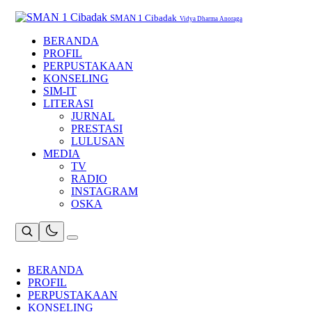
Skip
to
SMAN 1 Cibadak
Vidya Dharma Anoraga
content
BERANDA
PROFIL
PERPUSTAKAAN
KONSELING
SIM-IT
LITERASI
JURNAL
PRESTASI
LULUSAN
MEDIA
TV
RADIO
INSTAGRAM
OSKA
BERANDA
PROFIL
PERPUSTAKAAN
KONSELING