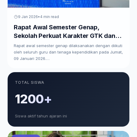
9 Jan 2026
•
4 min read
Rapat Awal Semester Genap,
Sekolah Perkuat Karakter GTK dan
Paparkan Program Kerja
Rapat awal semester genap dilaksanakan dengan diikuti
oleh seluruh guru dan tenaga kependidikan pada Jumat,
09 Januari 2026.…
TOTAL SISWA
1200+
Siswa aktif tahun ajaran ini