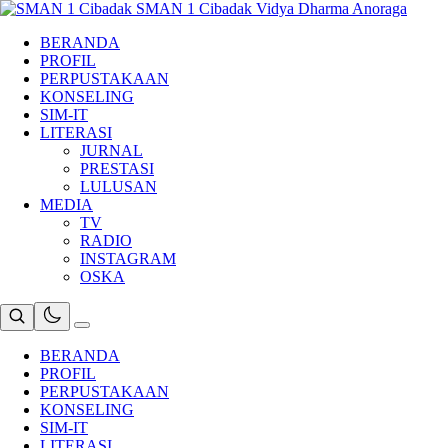
Skip
SMAN 1 Cibadak
Vidya Dharma Anoraga
to
BERANDA
content
PROFIL
PERPUSTAKAAN
KONSELING
SIM-IT
LITERASI
JURNAL
PRESTASI
LULUSAN
MEDIA
TV
RADIO
INSTAGRAM
OSKA
BERANDA
PROFIL
PERPUSTAKAAN
KONSELING
SIM-IT
LITERASI