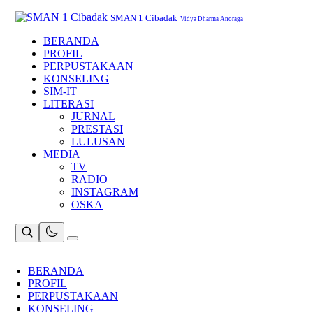
Skip
to
SMAN 1 Cibadak
Vidya Dharma Anoraga
content
BERANDA
PROFIL
PERPUSTAKAAN
KONSELING
SIM-IT
LITERASI
JURNAL
PRESTASI
LULUSAN
MEDIA
TV
RADIO
INSTAGRAM
OSKA
BERANDA
PROFIL
PERPUSTAKAAN
KONSELING