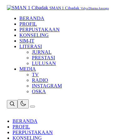
Skip
to
SMAN 1 Cibadak
Vidya Dharma Anoraga
content
BERANDA
PROFIL
PERPUSTAKAAN
KONSELING
SIM-IT
LITERASI
JURNAL
PRESTASI
LULUSAN
MEDIA
TV
RADIO
INSTAGRAM
OSKA
BERANDA
PROFIL
PERPUSTAKAAN
KONSELING