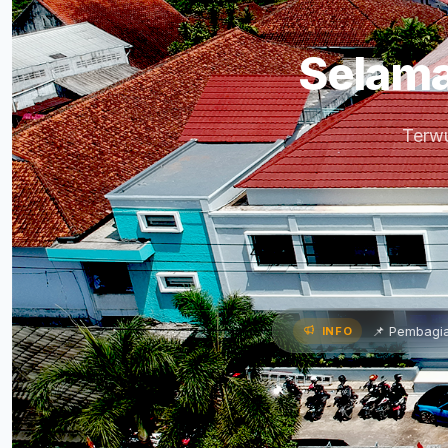
Selama
Terwu
an Paparkan Program Kerja •
📌 Pembagian Rapor Semeste
INFO