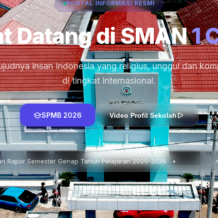
PORTAL INFORMASI RESMI
t Datang di SMAN
1 
judnya insan Indonesia yang religius, unggul dan komp
di tingkat Internasional.
SPMB 2026
Video Profil Sekolah
r Genap Tahun Pelajaran 2025-2026 •
📌 In House Trainin