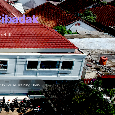
Cibadak
etitif
g : Pendidikan Karakter Pancawaluya •
📌 Lembaran Baru