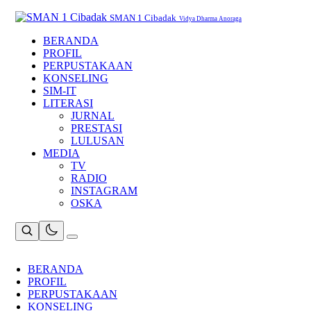
Skip
to
SMAN 1 Cibadak
Vidya Dharma Anoraga
content
BERANDA
PROFIL
PERPUSTAKAAN
KONSELING
SIM-IT
LITERASI
JURNAL
PRESTASI
LULUSAN
MEDIA
TV
RADIO
INSTAGRAM
OSKA
BERANDA
PROFIL
PERPUSTAKAAN
KONSELING