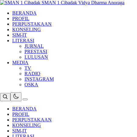
Skip
SMAN 1 Cibadak
Vidya Dharma Anoraga
to
BERANDA
content
PROFIL
PERPUSTAKAAN
KONSELING
SIM-IT
LITERASI
JURNAL
PRESTASI
LULUSAN
MEDIA
TV
RADIO
INSTAGRAM
OSKA
BERANDA
PROFIL
PERPUSTAKAAN
KONSELING
SIM-IT
LITERASI