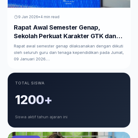
9 Jan 2026
•
4 min read
Rapat Awal Semester Genap,
Sekolah Perkuat Karakter GTK dan
Paparkan Program Kerja
Rapat awal semester genap dilaksanakan dengan diikuti
oleh seluruh guru dan tenaga kependidikan pada Jumat,
09 Januari 2026.…
TOTAL SISWA
1200+
Siswa aktif tahun ajaran ini