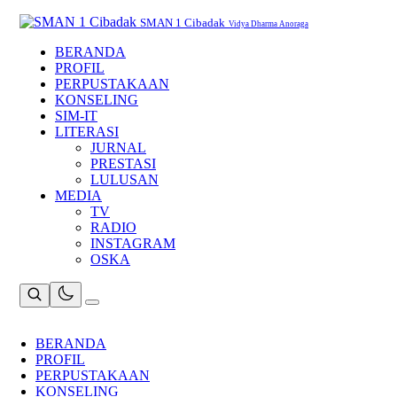
Skip
to
SMAN 1 Cibadak
Vidya Dharma Anoraga
content
BERANDA
PROFIL
PERPUSTAKAAN
KONSELING
SIM-IT
LITERASI
JURNAL
PRESTASI
LULUSAN
MEDIA
TV
RADIO
INSTAGRAM
OSKA
BERANDA
PROFIL
PERPUSTAKAAN
KONSELING