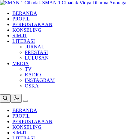
Skip
SMAN 1 Cibadak
Vidya Dharma Anoraga
to
BERANDA
content
PROFIL
PERPUSTAKAAN
KONSELING
SIM-IT
LITERASI
JURNAL
PRESTASI
LULUSAN
MEDIA
TV
RADIO
INSTAGRAM
OSKA
BERANDA
PROFIL
PERPUSTAKAAN
KONSELING
SIM-IT
LITERASI