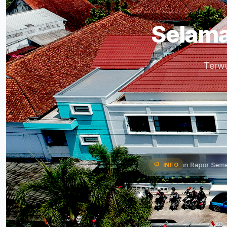
Selama
Terwu
ram Kerja •
📌 Pembagian Rapor Semester Genap Tahun Pe
INFO