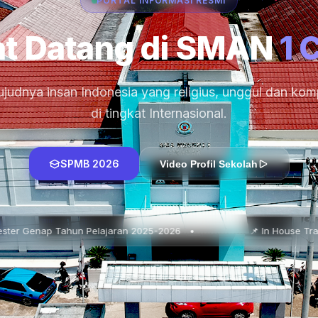
PORTAL INFORMASI RESMI
t Datang di SMAN
1 
judnya insan Indonesia yang religius, unggul dan komp
di tingkat Internasional.
SPMB 2026
Video Profil Sekolah
lajaran 2025-2026 •
📌 In House Training : Pendidikan K