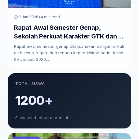
9 Jan 2026
•
4 min read
Rapat Awal Semester Genap,
Sekolah Perkuat Karakter GTK dan
Paparkan Program Kerja
Rapat awal semester genap dilaksanakan dengan diikuti
oleh seluruh guru dan tenaga kependidikan pada Jumat,
09 Januari 2026.…
TOTAL SISWA
1200+
Siswa aktif tahun ajaran ini