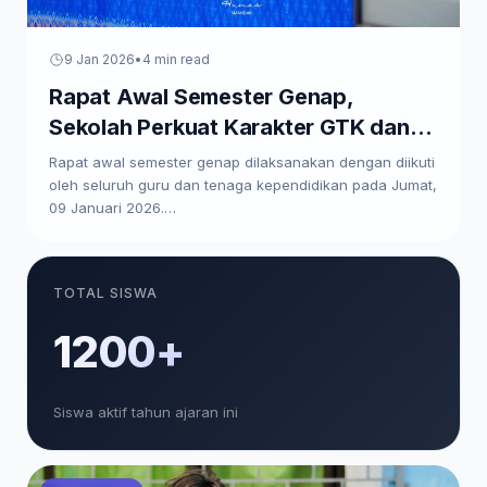
9 Jan 2026
•
4 min read
Rapat Awal Semester Genap,
Sekolah Perkuat Karakter GTK dan
Paparkan Program Kerja
Rapat awal semester genap dilaksanakan dengan diikuti
oleh seluruh guru dan tenaga kependidikan pada Jumat,
09 Januari 2026.…
TOTAL SISWA
1200+
Siswa aktif tahun ajaran ini