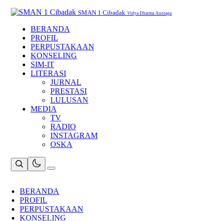
Skip
to
SMAN 1 Cibadak
Vidya Dharma Anoraga
content
BERANDA
PROFIL
PERPUSTAKAAN
KONSELING
SIM-IT
LITERASI
JURNAL
PRESTASI
LULUSAN
MEDIA
TV
RADIO
INSTAGRAM
OSKA
BERANDA
PROFIL
PERPUSTAKAAN
KONSELING