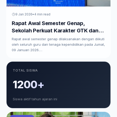
9 Jan 2026
•
4 min read
Rapat Awal Semester Genap,
Sekolah Perkuat Karakter GTK dan
Paparkan Program Kerja
Rapat awal semester genap dilaksanakan dengan diikuti
oleh seluruh guru dan tenaga kependidikan pada Jumat,
09 Januari 2026.…
TOTAL SISWA
1200+
Siswa aktif tahun ajaran ini