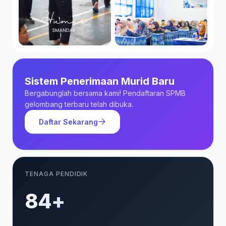
Sistem Penerimaan Murid Baru
Bergabunglah bersama kami! Pendaftaran SPMB
gelombang terbaru telah dibuka.
Daftar Sekarang
TENAGA PENDIDIK
85+