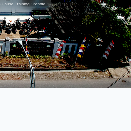
Pendidikan Karakter Pancawaluya •
📌 Lembaran Baru •