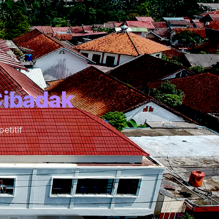
Cibadak
etitif