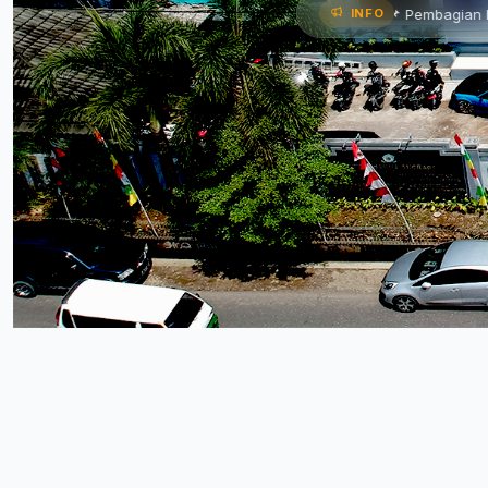
parkan Program Kerja •
📌 Pembagian Rapor Semester Gen
INFO