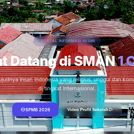
PORTAL INFORMASI RESMI
t Datang di SMAN
1 
judnya insan Indonesia yang religius, unggul dan komp
di tingkat Internasional.
SPMB 2026
Video Profil Sekolah