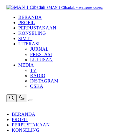
Skip
to
SMAN 1 Cibadak
Vidya Dharma Anoraga
content
BERANDA
PROFIL
PERPUSTAKAAN
KONSELING
SIM-IT
LITERASI
JURNAL
PRESTASI
LULUSAN
MEDIA
TV
RADIO
INSTAGRAM
OSKA
BERANDA
PROFIL
PERPUSTAKAAN
KONSELING