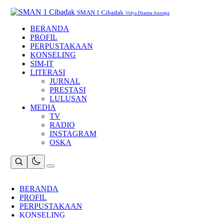
Skip
to
SMAN 1 Cibadak
Vidya Dharma Anoraga
content
BERANDA
PROFIL
PERPUSTAKAAN
KONSELING
SIM-IT
LITERASI
JURNAL
PRESTASI
LULUSAN
MEDIA
TV
RADIO
INSTAGRAM
OSKA
BERANDA
PROFIL
PERPUSTAKAAN
KONSELING