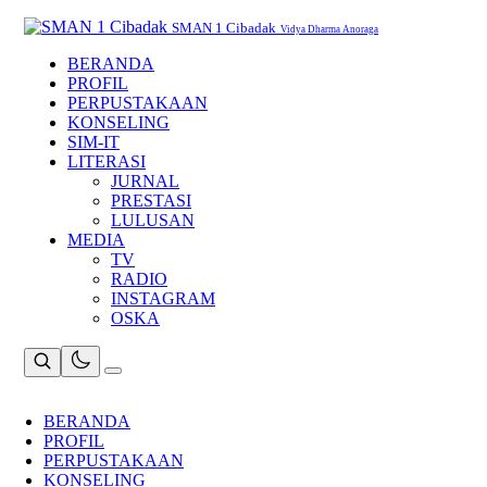
Skip
to
SMAN 1 Cibadak
Vidya Dharma Anoraga
content
BERANDA
PROFIL
PERPUSTAKAAN
KONSELING
SIM-IT
LITERASI
JURNAL
PRESTASI
LULUSAN
MEDIA
TV
RADIO
INSTAGRAM
OSKA
BERANDA
PROFIL
PERPUSTAKAAN
KONSELING