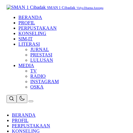
Skip
to
SMAN 1 Cibadak
Vidya Dharma Anoraga
content
BERANDA
PROFIL
PERPUSTAKAAN
KONSELING
SIM-IT
LITERASI
JURNAL
PRESTASI
LULUSAN
MEDIA
TV
RADIO
INSTAGRAM
OSKA
BERANDA
PROFIL
PERPUSTAKAAN
KONSELING