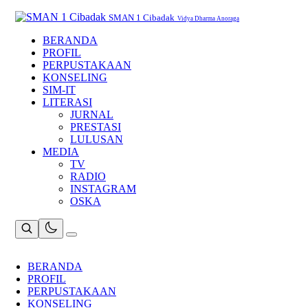
Skip
to
SMAN 1 Cibadak
Vidya Dharma Anoraga
content
BERANDA
PROFIL
PERPUSTAKAAN
KONSELING
SIM-IT
LITERASI
JURNAL
PRESTASI
LULUSAN
MEDIA
TV
RADIO
INSTAGRAM
OSKA
BERANDA
PROFIL
PERPUSTAKAAN
KONSELING