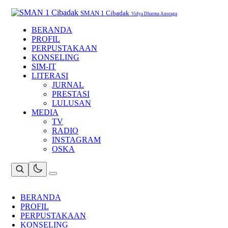
Skip
to
SMAN 1 Cibadak
Vidya Dharma Anoraga
content
BERANDA
PROFIL
PERPUSTAKAAN
KONSELING
SIM-IT
LITERASI
JURNAL
PRESTASI
LULUSAN
MEDIA
TV
RADIO
INSTAGRAM
OSKA
BERANDA
PROFIL
PERPUSTAKAAN
KONSELING