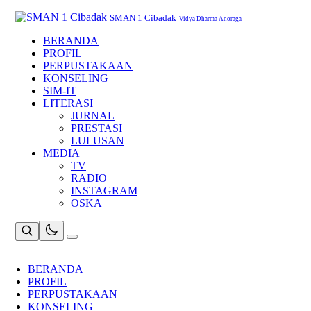
Skip
to
SMAN 1 Cibadak
Vidya Dharma Anoraga
content
BERANDA
PROFIL
PERPUSTAKAAN
KONSELING
SIM-IT
LITERASI
JURNAL
PRESTASI
LULUSAN
MEDIA
TV
RADIO
INSTAGRAM
OSKA
BERANDA
PROFIL
PERPUSTAKAAN
KONSELING