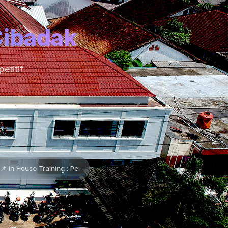
Cibadak
etitif
: Pendidikan Karakter Pancawaluya •
📌 Lembaran Baru •