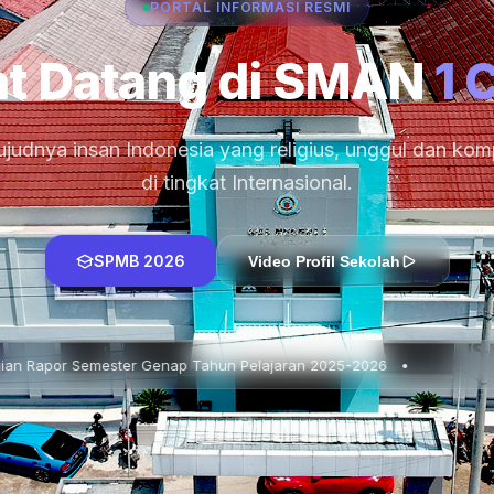
PORTAL INFORMASI RESMI
t Datang di SMAN
1 
judnya insan Indonesia yang religius, unggul dan komp
di tingkat Internasional.
SPMB 2026
Video Profil Sekolah
enap Tahun Pelajaran 2025-2026 •
📌 In House Training 