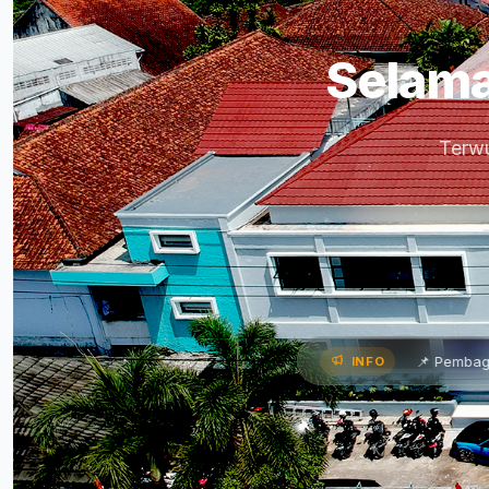
Selama
Terwu
Paparkan Program Kerja •
📌 Pembagian Rapor Semester G
INFO