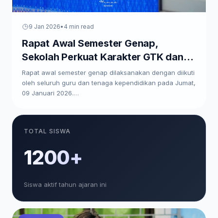
9 Jan 2026
•
4 min read
Rapat Awal Semester Genap,
Sekolah Perkuat Karakter GTK dan
Paparkan Program Kerja
Rapat awal semester genap dilaksanakan dengan diikuti
oleh seluruh guru dan tenaga kependidikan pada Jumat,
09 Januari 2026.…
TOTAL SISWA
1200+
Siswa aktif tahun ajaran ini