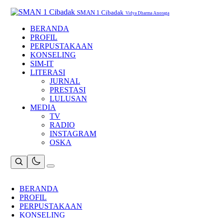
Skip
to
SMAN 1 Cibadak
Vidya Dharma Anoraga
content
BERANDA
PROFIL
PERPUSTAKAAN
KONSELING
SIM-IT
LITERASI
JURNAL
PRESTASI
LULUSAN
MEDIA
TV
RADIO
INSTAGRAM
OSKA
BERANDA
PROFIL
PERPUSTAKAAN
KONSELING