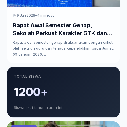
9 Jan 2026
•
4 min read
Rapat Awal Semester Genap,
Sekolah Perkuat Karakter GTK dan
Paparkan Program Kerja
Rapat awal semester genap dilaksanakan dengan diikuti
oleh seluruh guru dan tenaga kependidikan pada Jumat,
09 Januari 2026.…
TOTAL SISWA
1200+
Siswa aktif tahun ajaran ini