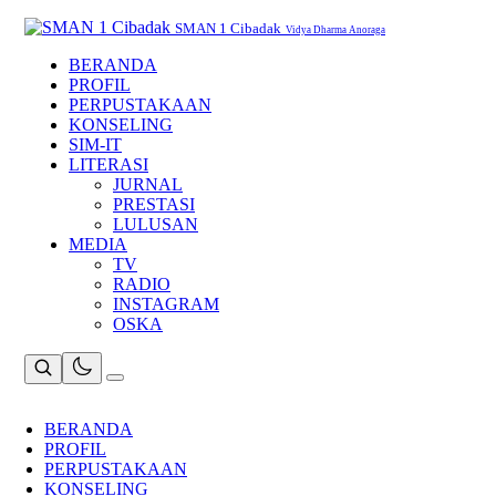
Skip
to
SMAN 1 Cibadak
Vidya Dharma Anoraga
content
BERANDA
PROFIL
PERPUSTAKAAN
KONSELING
SIM-IT
LITERASI
JURNAL
PRESTASI
LULUSAN
MEDIA
TV
RADIO
INSTAGRAM
OSKA
BERANDA
PROFIL
PERPUSTAKAAN
KONSELING