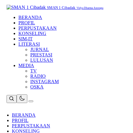
Skip
to
SMAN 1 Cibadak
Vidya Dharma Anoraga
content
BERANDA
PROFIL
PERPUSTAKAAN
KONSELING
SIM-IT
LITERASI
JURNAL
PRESTASI
LULUSAN
MEDIA
TV
RADIO
INSTAGRAM
OSKA
BERANDA
PROFIL
PERPUSTAKAAN
KONSELING