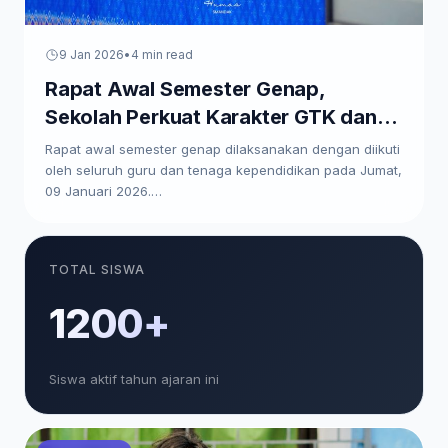
9 Jan 2026
•
4 min read
Rapat Awal Semester Genap,
Sekolah Perkuat Karakter GTK dan
Paparkan Program Kerja
Rapat awal semester genap dilaksanakan dengan diikuti
oleh seluruh guru dan tenaga kependidikan pada Jumat,
09 Januari 2026.…
TOTAL SISWA
1200+
Siswa aktif tahun ajaran ini