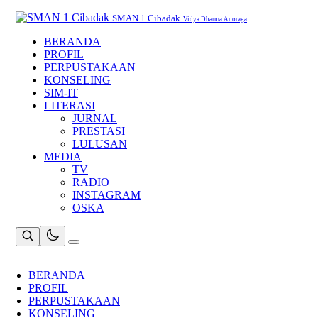
Skip
to
SMAN 1 Cibadak
Vidya Dharma Anoraga
content
BERANDA
PROFIL
PERPUSTAKAAN
KONSELING
SIM-IT
LITERASI
JURNAL
PRESTASI
LULUSAN
MEDIA
TV
RADIO
INSTAGRAM
OSKA
BERANDA
PROFIL
PERPUSTAKAAN
KONSELING