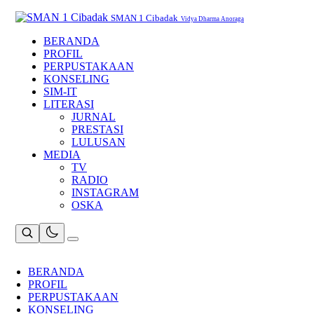
Skip
to
SMAN 1 Cibadak
Vidya Dharma Anoraga
content
BERANDA
PROFIL
PERPUSTAKAAN
KONSELING
SIM-IT
LITERASI
JURNAL
PRESTASI
LULUSAN
MEDIA
TV
RADIO
INSTAGRAM
OSKA
BERANDA
PROFIL
PERPUSTAKAAN
KONSELING