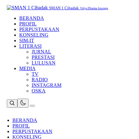
Skip
to
SMAN 1 Cibadak
Vidya Dharma Anoraga
content
BERANDA
PROFIL
PERPUSTAKAAN
KONSELING
SIM-IT
LITERASI
JURNAL
PRESTASI
LULUSAN
MEDIA
TV
RADIO
INSTAGRAM
OSKA
BERANDA
PROFIL
PERPUSTAKAAN
KONSELING