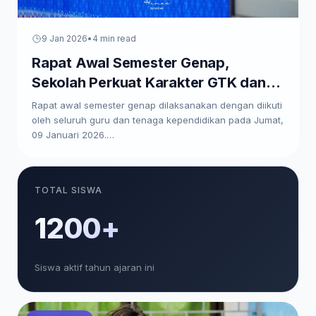
9 Jan 2026
•
4 min read
Rapat Awal Semester Genap,
Sekolah Perkuat Karakter GTK dan
Paparkan Program Kerja
Rapat awal semester genap dilaksanakan dengan diikuti
oleh seluruh guru dan tenaga kependidikan pada Jumat,
09 Januari 2026.…
TOTAL SISWA
1200+
Siswa aktif tahun ajaran ini