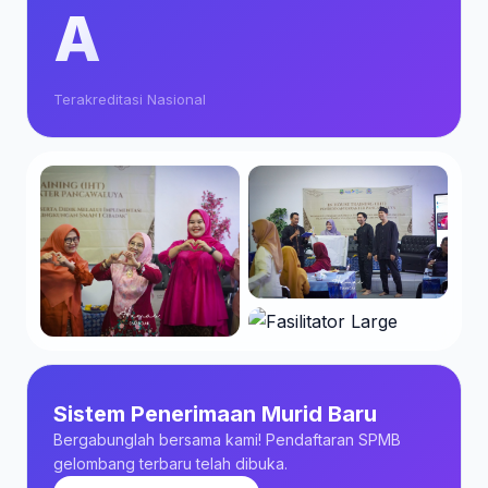
A
Terakreditasi Nasional
Sistem Penerimaan Murid Baru
Bergabunglah bersama kami! Pendaftaran SPMB
gelombang terbaru telah dibuka.