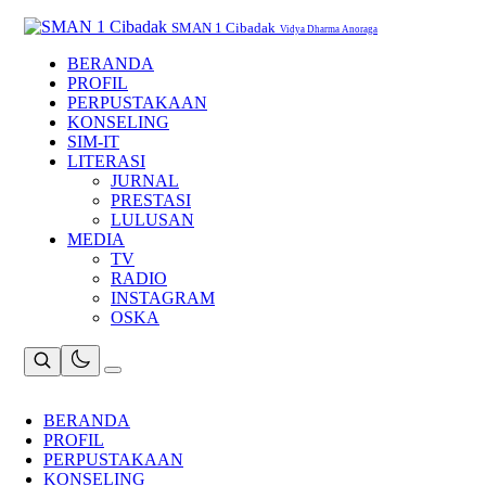
Skip
to
SMAN 1 Cibadak
Vidya Dharma Anoraga
content
BERANDA
PROFIL
PERPUSTAKAAN
KONSELING
SIM-IT
LITERASI
JURNAL
PRESTASI
LULUSAN
MEDIA
TV
RADIO
INSTAGRAM
OSKA
BERANDA
PROFIL
PERPUSTAKAAN
KONSELING